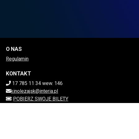
O NAS
Regulamin
KONTAKT
17 785 11 34 wew. 146
kinolezajsk@interia.pl
POBIERZ SWOJE BILETY
Mapa strony
MIEJSKIE CENTRUM KULTURY W LEŻAJSKU
ul. Mickiewicza 65, 37-300 Leżajsk
816-15-26-792