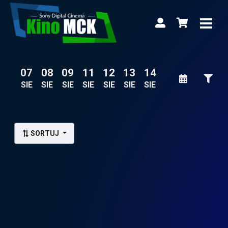
07
08
09
11
12
13
14
SIE
SIE
SIE
SIE
SIE
SIE
SIE
Lista wydarzeń:
SORTUJ