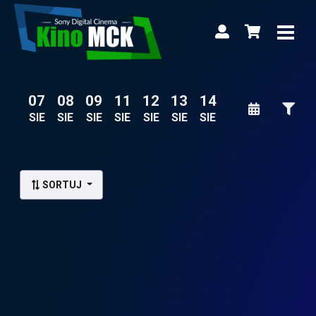
07
08
09
11
12
13
14
SIE
SIE
SIE
SIE
SIE
SIE
SIE
Lista wydarzeń:
SORTUJ