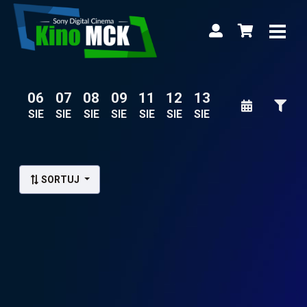
06
07
08
09
11
12
13
SIE
SIE
SIE
SIE
SIE
SIE
SIE
Lista wydarzeń:
SORTUJ